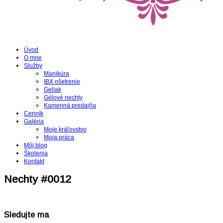
Úvod
O mne
Služby
Manikúra
IBX ošetrenie
Gellak
Gélové nechty
Kamenná predajňa
Cenník
Galéria
Moje kráľovstvo
Moja práca
Môj blog
Školenia
Kontakt
Nechty #0012
Sledujte ma