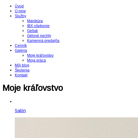
Úvod
O mne
Služby
Manikúra
IBX ošetrenie
Gellak
Gélové nechty
Kamenná predajňa
Cenník
Galéria
Moje kráľovstvo
Moja práca
Môj blog
Školenia
Kontakt
Moje kráľovstvo
Salón