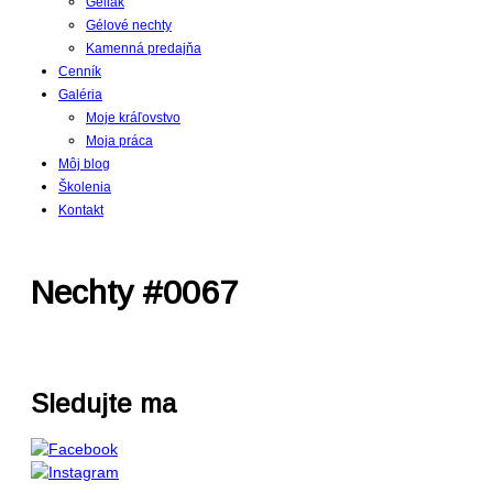
Gellak
Gélové nechty
Kamenná predajňa
Cenník
Galéria
Moje kráľovstvo
Moja práca
Môj blog
Školenia
Kontakt
Nechty #0067
Sledujte ma