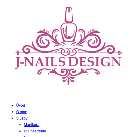
Úvod
O mne
Služby
Manikúra
IBX ošetrenie