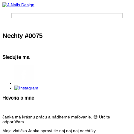
ÚVOD
Nechty #0075
O MNE
SLUŽBY
Sledujte ma
MANIKÚRA
IBX OŠETRENIE
GELLAK
Hovoria o mne
GÉLOVÉ NECHTY
KAMENNÁ PREDAJŇA
Janka má krásnu prácu a nádherné maľovanie. 😊 Určite
odporúčam.
CENNÍK
Moje zlatičko Janka spraví tie naj naj naj nechtíky.