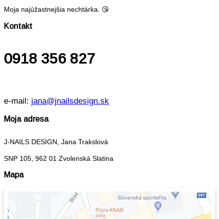
GALÉRIA
Moja najúžastnejšia nechtárka. 😘
Kontakt
MOJE KRÁĽOVSTVO
MOJA PRÁCA
0918 356 827
MÔJ BLOG
ŠKOLENIA
e-mail:
jana@jnailsdesign.sk
KONTAKT
Moja adresa
J-NAILS DESIGN, Jana Trakslová
SNP 105, 962 01 Zvolenská Slatina
Mapa