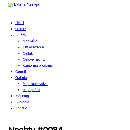
Úvod
O mne
Služby
Manikúra
IBX ošetrenie
Gellak
Gélové nechty
Kamenná predajňa
Cenník
Galéria
Moje kráľovstvo
Moja práca
Môj blog
Školenia
Kontakt
Nechty #0084