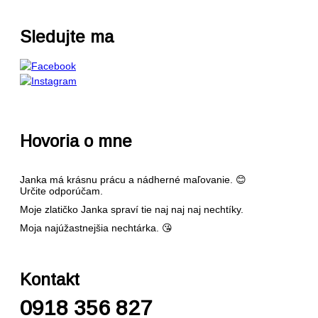
SLUŽBY
Sledujte ma
MANIKÚRA
IBX OŠETRENIE
GELLAK
GÉLOVÉ NECHTY
Hovoria o mne
KAMENNÁ PREDAJŇA
CENNÍK
Janka má krásnu prácu a nádherné maľovanie. 😊
Určite odporúčam.
GALÉRIA
Moje zlatičko Janka spraví tie naj naj naj nechtíky.
Moja najúžastnejšia nechtárka. 😘
MOJE KRÁĽOVSTVO
MOJA PRÁCA
Kontakt
MÔJ BLOG
0918 356 827