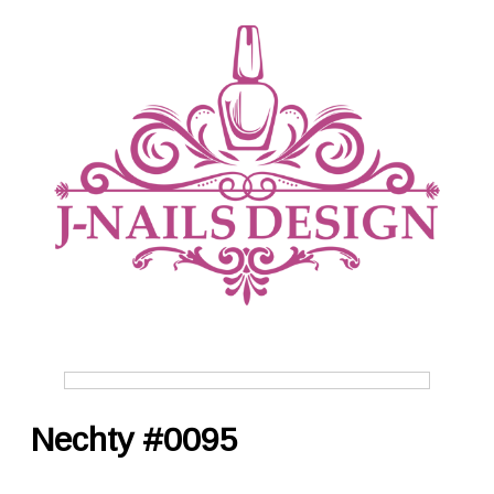
ÚVOD
Nechty #0095
O MNE